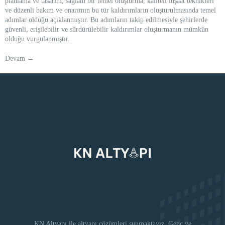
planlama ve tasarım, sağlam bir temel oluşturma, kaliteli inşaat teknikleri
ve düzenli bakım ve onarımın bu tür kaldırımların oluşturulmasında temel
adımlar olduğu açıklanmıştır. Bu adımların takip edilmesiyle şehirlerde
güvenli, erişilebilir ve sürdürülebilir kaldırımlar oluşturmanın mümkün
olduğu vurgulanmıştır.
Devam
→
KN Altyapı ile altyapı çözümleri sunmaktayız. Genç ve