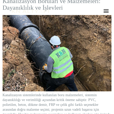
Kanalizasyon Boruları ve Malzemeleri:
Dayanıklılık ve İşlevleri
Kanalizasyon sistemlerinde kullanılan boru malzemeleri, sistemin
dayanıklılığı ve verimliliği açısından kritik öneme sahiptir. PVC,
polietilen, beton, dökme demir, FRP ve çelik gibi farklı seçenekler
arasından doğru malzeme seçimi, projenin uzun vadeli başarısı için