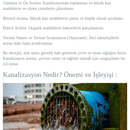
Toplama ve Ön Arıtma: Kanalizasyonun toplanması ve büyük katı
maddelerin ve yüzen cisimlerin çıkarılması.
Birincil Arıtma: Büyük katı maddelerin çamur ve köpük olarak ayrılması.
İkincil Arıtma: Organik maddelerin bakterilerle parçalanması.
Tersine Osmoz ve Tersine İyonizasyon (Opsiyonel): İleri teknolojilerle
suyun daha fazla arındırılması.
Bu süreçler, atık suları güvenli hale getirerek çevre ve insan sağlığını korur.
Kanalizasyon arıtma, çevreyi temiz ve sağlıklı tutmak için vazgeçilmez bir
rol oynar.
Kanalizasyon Nedir? Önemi ve İşleyişi :