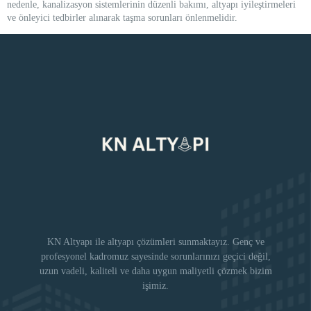
nedenle, kanalizasyon sistemlerinin düzenli bakımı, altyapı iyileştirmeleri
ve önleyici tedbirler alınarak taşma sorunları önlenmelidir.
KN Altyapı ile altyapı çözümleri sunmaktayız. Genç ve
profesyonel kadromuz sayesinde sorunlarınızı geçici değil,
uzun vadeli, kaliteli ve daha uygun maliyetli çözmek bizim
işimiz.